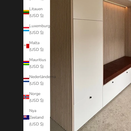
Litauen
(USD $)
Luxemburg
(USD $)
Malta
(USD $)
Mauritius
(USD $)
Nederländerna
(USD $)
Norge
(USD $)
Nya
Zeeland
(USD $)