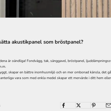
 sätta akustikpanel som bröstpanel?
na är oändliga! Fondvägg, tak, sänggavel, bröstpanel, ljuddämpningss
 m.m.
nyggt, skapar en bättre inomhusmiljö och en mer ombonad känsla, det går 
anterliga vara som med enkla medel skapar ett mervärde i ditt hem eller
s