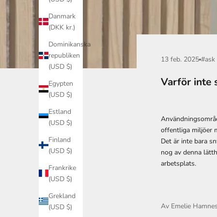
Danmark
(DKK kr.)
Dominikanska
republiken
13 feb. 2025
#ask
(USD $)
Varför inte
Egypten
(USD $)
Estland
Användningsområde
(USD $)
offentliga miljöer
Finland
Det är inte bara s
(USD $)
nog av denna lätth
arbetsplats.
Frankrike
(USD $)
Grekland
Av Emelie Hamne
(USD $)