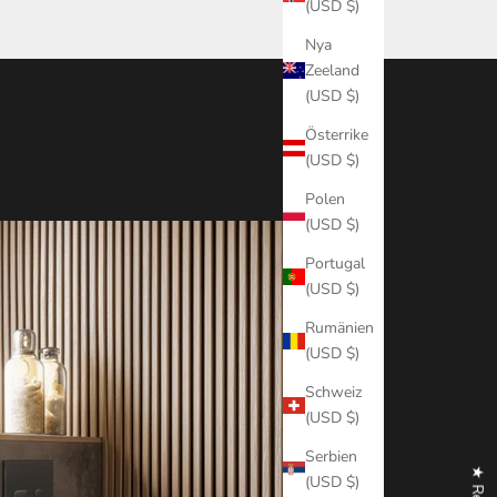
(USD $)
Nya
Zeeland
(USD $)
Österrike
(USD $)
Polen
(USD $)
Portugal
(USD $)
Rumänien
(USD $)
Schweiz
(USD $)
Serbien
(USD $)