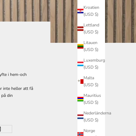
Kroatien
(USD $)
Lettland
(USD $)
Litauen
(USD $)
Luxemburg
(USD $)
yfte i hem-och
Malta
(USD $)
inte heller att få
 på din
Mauritius
(USD $)
Nederländerna
(USD $)
Norge