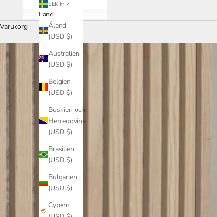
SEK kr
Land
Åland
Varukorg
(USD $)
Australien
(USD $)
Belgien
(USD $)
Bosnien och
Hercegovina
(USD $)
Brasilien
(USD $)
Bulgarien
(USD $)
Cypern
(USD $)