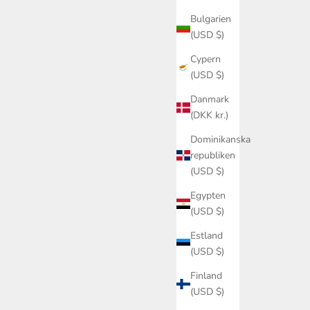
Bulgarien
(USD $)
Cypern
(USD $)
Danmark
(DKK kr.)
Dominikanska
republiken
(USD $)
Egypten
(USD $)
Estland
(USD $)
Finland
(USD $)