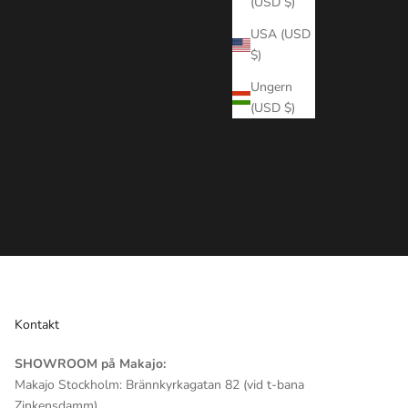
(USD $)
USA (USD
$)
Ungern
(USD $)
Kontakt
SHOWROOM på Makajo:
Makajo Stockholm: Brännkyrkagatan 82 (vid t-bana
Zinkensdamm)