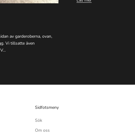
Läs mer
sidan av garderoberna, ovan,
. Vi tillsatte även
V...
Sidfotsmeny
Sök
Om oss