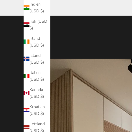
Indien
(USD $)
Irak (USD
$)
Irland
(USD $)
Island
(USD $)
Italien
(USD $)
Kanada
(USD $)
Kroatien
(USD $)
Lettland
(USD $)