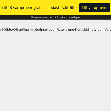
NG ALLA AKUSTIKPANELER - FÖRST TILL KVARN
Till pr
Hemleverans med DHL på 2-5 vardagar
um
Möbler
Offentliga miljöer
Inspiration
Recensioner
Kontakt
Showroom
Var