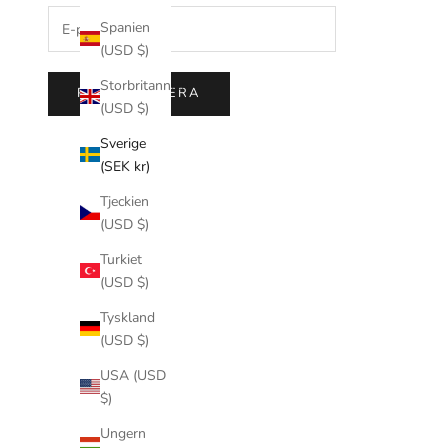
Spanien
(USD $)
Storbritannien
PRENUMERERA
(USD $)
Sverige
(SEK kr)
Tjeckien
(USD $)
Turkiet
(USD $)
Tyskland
(USD $)
USA (USD
$)
Ungern