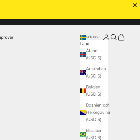
odukterna
Logga in
Sök
Kundvagn
uprover
SEK kr
Land
Åland
(USD $)
Australien
(USD $)
Belgien
(USD $)
Bosnien och
Hercegovina
(USD $)
Brasilien
(USD $)