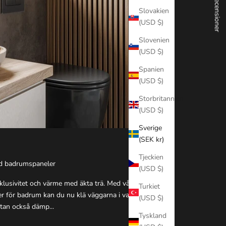
★ Recensioner
Slovakien
(USD $)
Slovenien
(USD $)
Spanien
(USD $)
Storbritannien
(USD $)
Sverige
(SEK kr)
Tjeckien
d badrumspaneler
(USD $)
klusivitet och värme med äkta trä. Med våra
Turkiet
r för badrum kan du nu klä väggarna i vackert
(USD $)
utan också dämp...
Tyskland