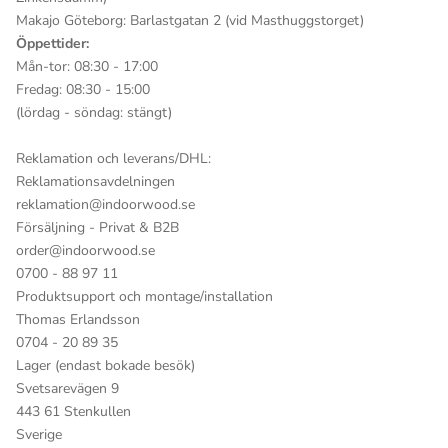
Makajo Göteborg: Barlastgatan 2 (vid Masthuggstorget)
Öppettider:
Mån-tor: 08:30 - 17:00
Fredag: 08:30 - 15:00
(lördag - söndag: stängt)
Reklamation och leverans/DHL:
Reklamationsavdelningen
reklamation@indoorwood.se
Försäljning - Privat & B2B
order@indoorwood.se
0700 - 88 97 11
Produktsupport och montage/installation
Thomas Erlandsson
0704 - 20 89 35
Lager (endast bokade besök)
Svetsarevägen 9
443 61 Stenkullen
Sverige