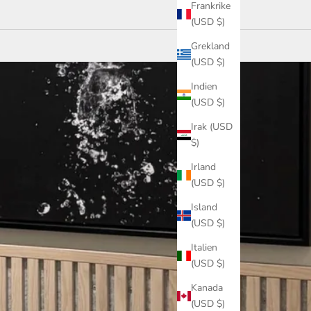
Frankrike
(USD $)
Grekland
(USD $)
Indien
(USD $)
Irak (USD
$)
Irland
(USD $)
Island
(USD $)
Italien
(USD $)
Kanada
(USD $)