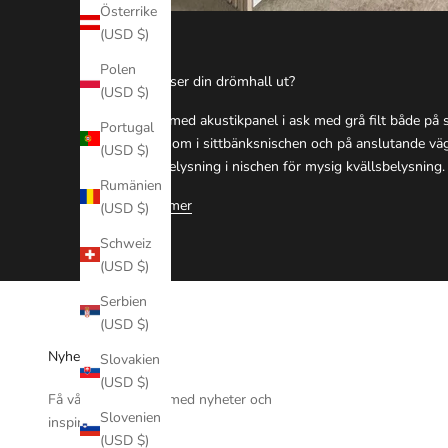
Österrike
(USD $)
#ask
Polen
Hur ser din drömhall ut?
(USD $)
Här med akustikpanel i ask med grå filt både på 
Portugal
runt om i sittbänksnischen och på anslutande vägg
(USD $)
ledbelysning i nischen för mysig kvällsbelysning. 
Rumänien
Läs mer
(USD $)
Schweiz
(USD $)
Serbien
(USD $)
Nyhetsbrev
Slovakien
(USD $)
Få vårt nyhetsbrev med nyheter och
Slovenien
inspiration.
(USD $)