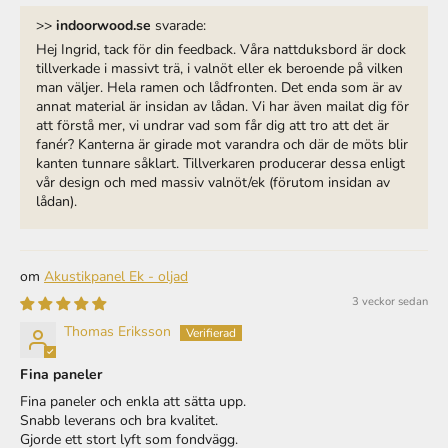
>>
indoorwood.se
svarade:
Hej Ingrid, tack för din feedback. Våra nattduksbord är dock
tillverkade i massivt trä, i valnöt eller ek beroende på vilken
man väljer. Hela ramen och lådfronten. Det enda som är av
annat material är insidan av lådan. Vi har även mailat dig för
att förstå mer, vi undrar vad som får dig att tro att det är
fanér? Kanterna är girade mot varandra och där de möts blir
kanten tunnare såklart. Tillverkaren producerar dessa enligt
vår design och med massiv valnöt/ek (förutom insidan av
lådan).
Akustikpanel Ek - oljad
3 veckor sedan
Thomas Eriksson
Fina paneler
Fina paneler och enkla att sätta upp.
Snabb leverans och bra kvalitet.
Gjorde ett stort lyft som fondvägg.