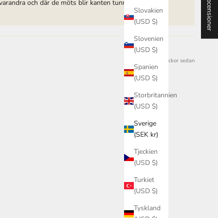
★ Recensioner
t varandra och där de möts blir kanten tunnare såklart.
Slovakien
(USD $)
Slovenien
(USD $)
3 veckor sedan
Spanien
(USD $)
Storbritannien
(USD $)
Sverige
(SEK kr)
Tjeckien
(USD $)
Turkiet
(USD $)
Tyskland