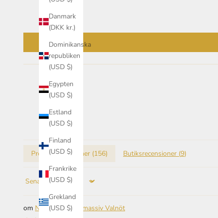
Danmark
(DKK kr.)
Dominikanska
republiken
(USD $)
Egypten
(USD $)
Estland
(USD $)
Finland
(USD $)
Produktrecensioner (
156
)
Butiksrecensioner (
9
)
Frankrike
(USD $)
Sort by
Grekland
(USD $)
Nattduksbord i massiv Valnöt