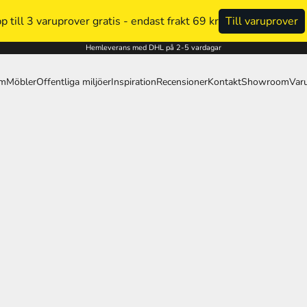
p till 3 varuprover gratis - endast frakt 69 kr
Till varuprover
Hemleverans med DHL på 2-5 vardagar
um
Möbler
Offentliga miljöer
Inspiration
Recensioner
Kontakt
Showroom
Var