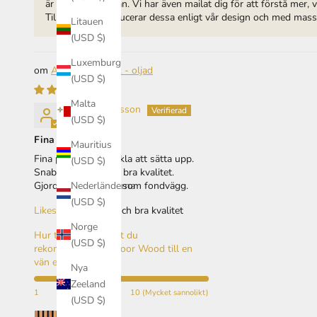
är insidan av lådan. Vi har även mailat dig för att förstå mer,
Tillverkaren producerar dessa enligt vår design och med massi
Litauen
(USD $)
Luxemburg
Akustikpanel Ek - oljad
(USD $)
Malta
Thomas Eriksson
(USD $)
Fina paneler
Mauritius
Fina paneler och enkla att sätta upp.
(USD $)
Snabb leverans och bra kvalitet.
Nederländerna
Gjorde ett stort lyft som fondvägg.
(USD $)
Likes:
Gick snabbt och bra kvalitet
Norge
Hur troligt är det att du
(USD $)
rekommenderar Indoor Wood till en
vän eller kollega? :
Nya
Zeeland
1
10 (Mycket sannolikt)
(USD $)