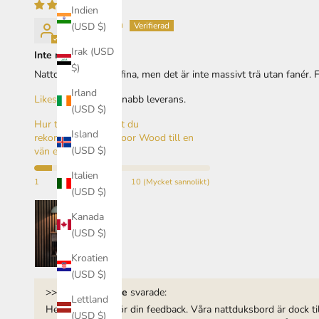
Indien
Ingrid Almén
(USD $)
Irak (USD
Inte massiva
$)
Nattduksborden är fina, men det är inte massivt trä utan fanér.
Irland
Likes:
Snygga och snabb leverans.
(USD $)
Hur troligt är det att du
Island
rekommenderar Indoor Wood till en
(USD $)
vän eller kollega? :
Italien
1
10 (Mycket sannolikt)
(USD $)
Kanada
(USD $)
Kroatien
(USD $)
>>
indoorwood.se
svarade:
Lettland
Hej Ingrid, tack för din feedback. Våra nattduksbord är dock t
(USD $)