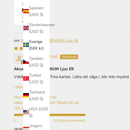
Spanien
(USD $)
Storbritannien
(USD $)
Akustikpanel PREMIUM Ljus Ek
Sverige
(SEK kr)
Thomas Liljestad
Tjeckien
(USD $)
Akustikpanel PREMIUM Ljus EK
Turkiet
Väldigt bra paneler. Fina kanter. Lätta att såga i, blir inte myck
(USD $)
Likes:
Service!
Tyskland
Hur troligt är det att du
(USD $)
rekommenderar Indoor Wood till en
vän eller kollega? :
USA (USD
$)
1
10 (Mycket sannolikt)
Ungern