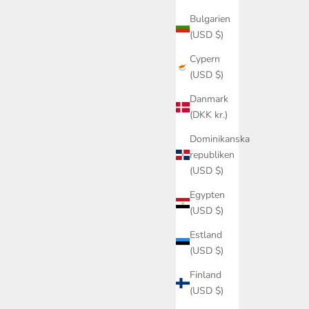
Bulgarien
(USD $)
Cypern
(USD $)
Danmark
(DKK kr.)
Dominikanska
republiken
(USD $)
Egypten
(USD $)
Estland
(USD $)
Finland
(USD $)