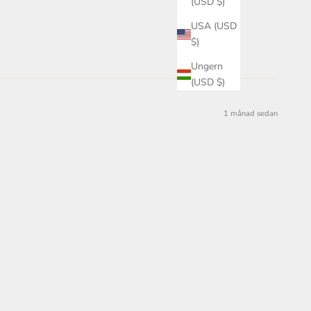
(USD $)
USA (USD
$)
Ungern
(USD $)
1 månad sedan