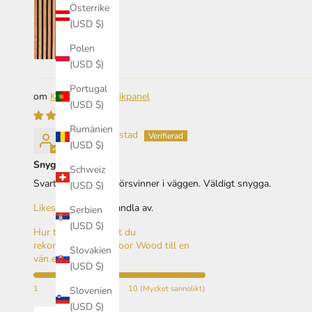
Österrike
(USD $)
Polen
(USD $)
Portugal
Krokar till akustikpanel
(USD $)
Rumänien
Thomas Liljestad
(USD $)
Snygga diskreta
Schweiz
Svarta krokar som försvinner i väggen. Väldigt snygga.
(USD $)
Likes:
Trevligt att handla av.
Serbien
(USD $)
Hur troligt är det att du
rekommenderar Indoor Wood till en
Slovakien
vän eller kollega? :
(USD $)
1
10 (Mycket sannolikt)
Slovenien
(USD $)