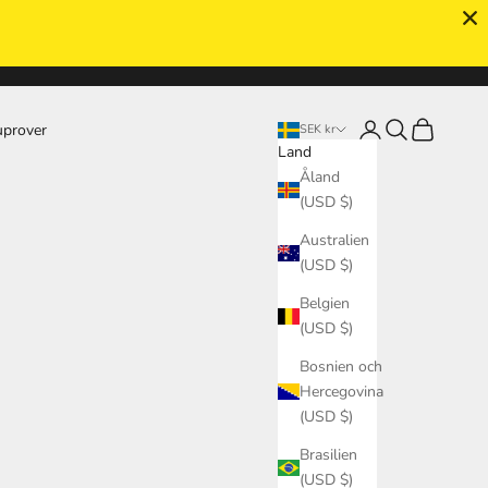
Logga in
Sök
Kundvagn
uprover
SEK kr
Land
Åland
(USD $)
Australien
(USD $)
Belgien
(USD $)
Bosnien och
Hercegovina
(USD $)
Brasilien
(USD $)