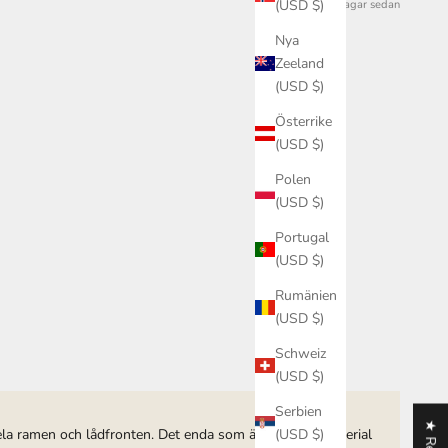
(USD $)
3 dagar sedan
Nya
Zeeland
(USD $)
Österrike
(USD $)
Polen
(USD $)
Portugal
(USD $)
Rumänien
(USD $)
Schweiz
(USD $)
Serbien
 Hela ramen och lådfronten. Det enda som är av annat material
(USD $)