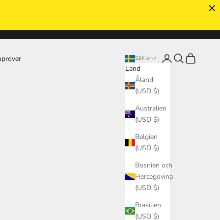
odukterna
Logga in
Sök
Kundvagn
uprover
SEK kr
Land
Åland
(USD $)
Australien
(USD $)
Belgien
(USD $)
Bosnien och
Hercegovina
(USD $)
Brasilien
(USD $)