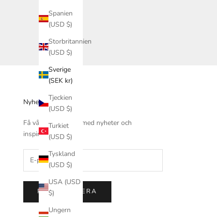
Spanien
(USD $)
Storbritannien
(USD $)
Sverige
(SEK kr)
Tjeckien
Nyhetsbrev
(USD $)
Få vårt nyhetsbrev med nyheter och
Turkiet
inspiration.
(USD $)
Tyskland
(USD $)
USA (USD
PRENUMERERA
$)
Ungern