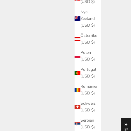
(USD $)
Nya
Badrum
Zeeland
Ek vs valnöt i badrum: Vilket träslag passar din stil 2026?
(USD $)
Österrike
Tänk om det största hindret för ditt framtida drömbadrum
(USD $)
inte är luftfuktigheten, utan tveksamheten inför att låta
naturen ta plats på riktigt? Många fastnar i valet mellan ek
Polen
vs valnöt i badrum, o...
(USD $)
Läs mer
Portugal
(USD $)
Rumänien
(USD $)
akustikpanel
Schweiz
(USD $)
Köpa led-ljus till akustikpanel: En komplett köpguide för
2026
Serbien
(USD $)
Tänk dig att du precis har monterat din exklusiva