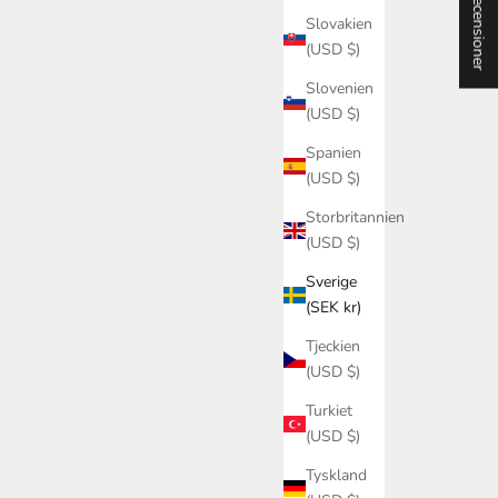
★ Recensioner
akustikpanel i valnöt, men när kvällssolen försvinner inser
Slovakien
du att belysningen skapar fula, skarpa prickar som drar ner
(USD $)
hela rummets elegans. Det ä...
Slovenien
Läs mer
(USD $)
Spanien
(USD $)
Storbritannien
(USD $)
Sverige
(SEK kr)
Tjeckien
(USD $)
Turkiet
(USD $)
Tyskland