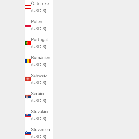
Österrike
(USD $)
Polen
(USD $)
Portugal
(USD $)
Rumänien
Badrumsförvaring
(USD $)
Schweiz
Högskåp i badrum i ek: En guide till tidlös design och
(USD $)
massiv kvalitet
Serbien
Kan en möbel verkligen förändra hur du börjar din morgon?
(USD $)
Ett högskåp badrum i ek är långt mer än bara en praktisk
förvaringslösning; det är ett levande hantverk som skapar
Slovakien
en organisk motvikt till...
(USD $)
Läs mer
Slovenien
(USD $)