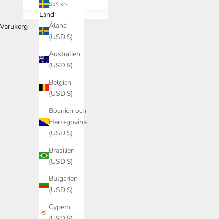
SEK kr
Land
Åland
Varukorg
(USD $)
Australien
(USD $)
Belgien
Budget för nytt kök 2026: Så planera
(USD $)
LÄS MER
Bosnien och
Hercegovina
(USD $)
Brasilien
(USD $)
Bulgarien
(USD $)
Cypern
(USD $)