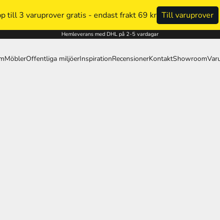
NG ALLA AKUSTIKPANELER - FÖRST TILL KVARN
Till pr
Hemleverans med DHL på 2-5 vardagar
um
Möbler
Offentliga miljöer
Inspiration
Recensioner
Kontakt
Showroom
Var