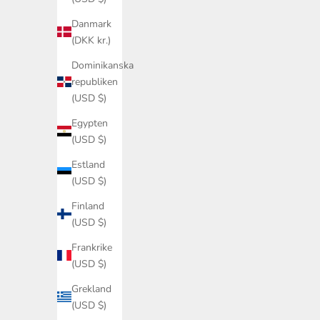
Danmark
(DKK kr.)
Dominikanska
republiken
(USD $)
Egypten
(USD $)
Estland
(USD $)
Finland
(USD $)
Frankrike
(USD $)
Grekland
(USD $)