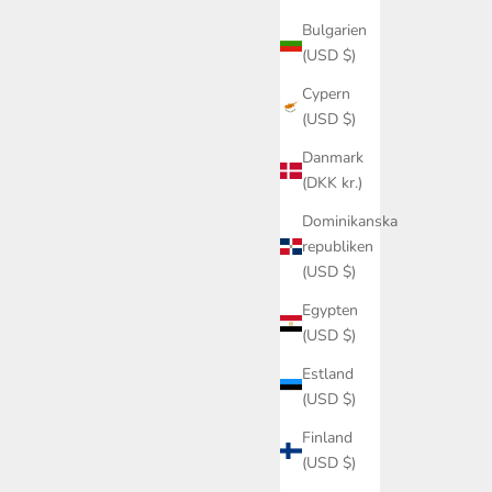
Bulgarien
(USD $)
Cypern
(USD $)
Danmark
(DKK kr.)
Dominikanska
republiken
(USD $)
Egypten
(USD $)
Estland
(USD $)
Finland
(USD $)