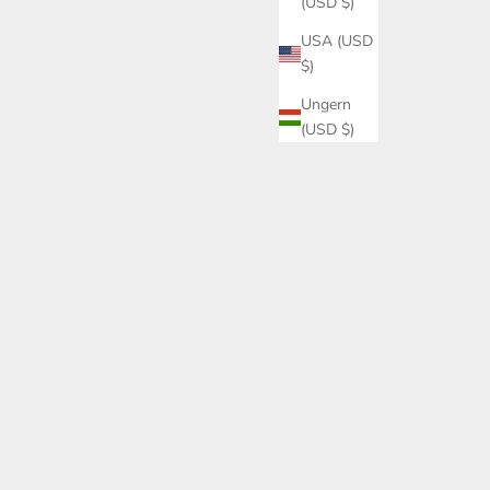
(USD $)
USA (USD
$)
Ungern
(USD $)
badrum
Tidlös design badrum: Guide till en hållbar oas med
naturmaterial
Visste du att nästan 70 procent av alla
badrumsrenoveringar i Sverige underkänns vid
slutbesiktningen på grund av tekniska brister? Det är en
siffra som understryker vikten av att planera för en ti...
Läs mer