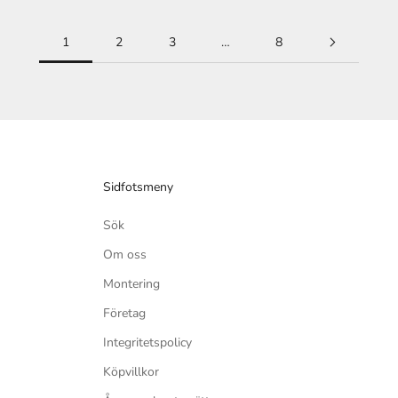
1
2
3
…
8
Sidfotsmeny
Sök
Om oss
Montering
Företag
Integritetspolicy
Köpvillkor