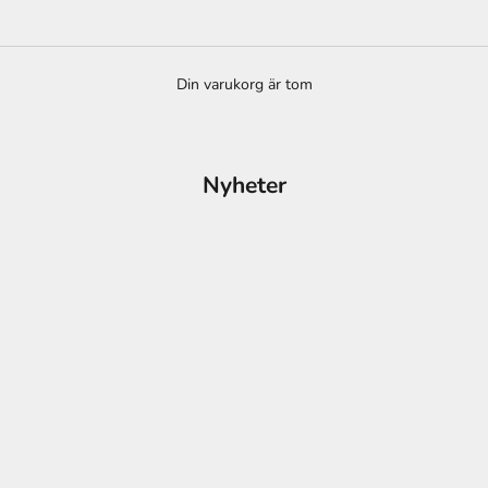
Din varukorg är tom
Nyheter
r du för kvalitet och hållbarhet